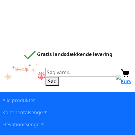
Gratis landsdækkende levering
Søg
efter:
Søg
Kurv
Alle produkter
Kontinentalsenge
Elevationssenge