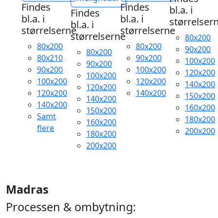
var:
er:
var:
er:
Findes
Findes
bl.a. i
6.099,95 kr..
4.999,95 kr..
Findes
9.999,95 kr..
7.999,95 kr..
bl.a. i
bl.a. i
størrelser
bl.a. i
størrelserne
størrelserne
størrelserne
80x200
80x200
80x200
90x200
80x200
80x210
90x200
100x200
90x200
90x200
100x200
120x200
100x200
100x200
120x200
140x200
120x200
120x200
140x200
150x200
140x200
140x200
160x200
150x200
Samt
180x200
160x200
flere
200x200
180x200
200x200
Madras
Processen & ombytning: