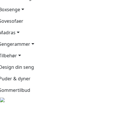
Boxsenge
Sovesofaer
Madras
Sengerammer
Tilbehør
Design din seng
Puder & dyner
Sommertilbud