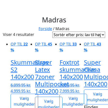
Madras
Forside
/ Madras
Sorteret
Viser 4 resultater
efter
OP TIL
22
OP TIL
45
OP TIL
33
OP TIL
43
pris:
%
%
%
%
lav
til
Skummadras
Super
Foxtrot
Super
høj
S2
Latex
skummadras
Clima
140x200
7zoner
140x200
Multipo
Multipocket
140x200
6.099,95
kr.
9.999,95
kr.
140x200
Den
Den
Den
Den
4.999,95
kr.
7.999,95
kr.
Vælg
oprindelige
aktuelle
oprindelige
aktuelle
Vælg
Vælg
mulighede
Vælg
pris
pris
pris
pris
muligheder
muligheder
Findes
muligheder