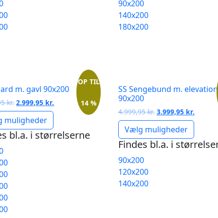
0
90x200
00
140x200
00
180x200
OP TIL
ard m. gavl 90x200
SS Sengebund m. elevation
90x200
Den
Den
95
kr.
2.999,95
kr.
14 %
Den
Den
oprindelige
aktuelle
4.999,95
kr.
3.999,95
kr.
g muligheder
oprindelige
aktuell
pris
pris
Vælg muligheder
pris
pris
var:
er:
s bl.a. i størrelserne
var:
er:
3.499,95 kr..
2.999,95 kr..
Findes bl.a. i størrels
0
4.999,95 kr..
3.999,95
90x200
00
120x200
00
140x200
00
00
00