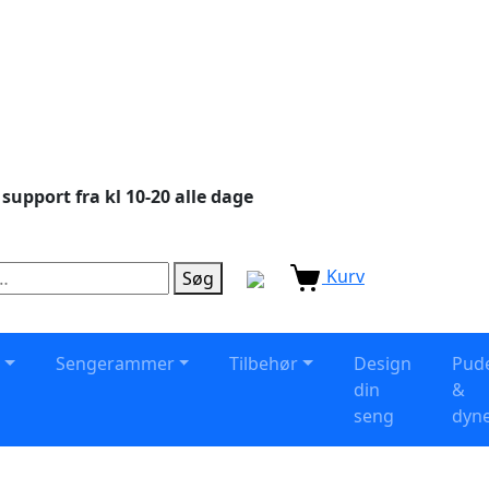
 support fra kl 10-20 alle dage
Kurv
Søg
s
Sengerammer
Tilbehør
Design
Pud
din
&
seng
dyn