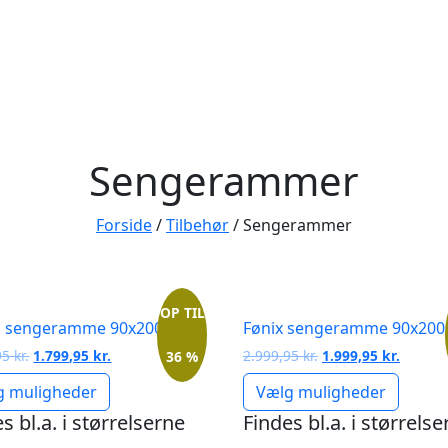
Sengerammer
Forside
/
Tilbehør
/ Sengerammer
OP TIL
 sengeramme 90x200
Fønix sengeramme 90x200
Den
Den
Den
Den
95
kr.
1.799,95
kr.
2.999,95
kr.
1.999,95
kr.
36 %
oprindelige
aktuelle
oprindelige
aktuell
g muligheder
Vælg muligheder
pris
pris
pris
pris
var:
er:
var:
er:
s bl.a. i størrelserne
Findes bl.a. i størrels
2.799,95 kr..
1.799,95 kr..
2.999,95 kr..
1.999,95