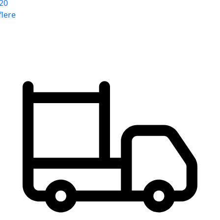
20
flere