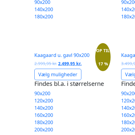
90x200
90x20
140x200
140x2
180x200
180x2
OP TIL
Kaagaard u. gavl 90x200
Kaaga
Den
Den
2.999,95
kr.
2.499,95
kr.
3.499,
17 %
oprindelige
aktuelle
Vælg muligheder
Væl
pris
pris
var:
er:
Findes bl.a. i størrelserne
Finde
2.999,95 kr..
2.499,95 kr..
90x200
90x20
120x200
120x2
140x200
140x2
160x200
160x2
180x200
180x2
200x200
200x2