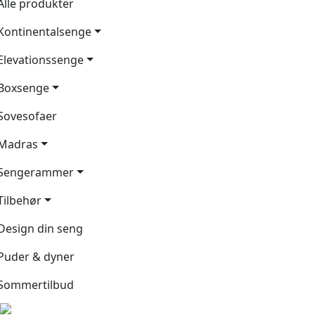
Alle produkter
Kontinentalsenge
Elevationssenge
Boxsenge
Sovesofaer
Madras
Sengerammer
Tilbehør
Design din seng
Puder & dyner
Sommertilbud