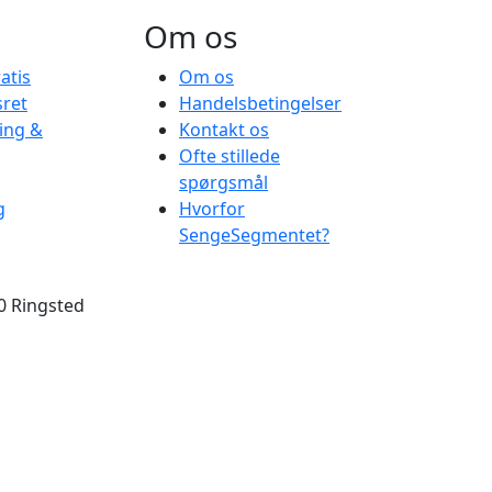
Om os
atis
Om os
ret
Handelsbetingelser
ring &
Kontakt os
Ofte stillede
spørgsmål
g
Hvorfor
SengeSegmentet?
0 Ringsted