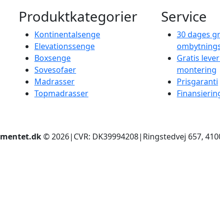
Produktkategorier
Service
Kontinentalsenge
30 dages gr
Elevationssenge
ombytnings
Boxsenge
Gratis leve
Sovesofaer
montering
Madrasser
Prisgaranti
Topmadrasser
Finansierin
mentet.dk
© 2026
|
CVR: DK39994208
|
Ringstedvej 657, 410