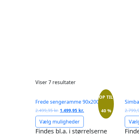
Sorteret
Viser 7 resultater
efter
pris:
OP TIL
Frede sengeramme 90x200
Simba
lav
Den
Den
2.499,95
kr.
1.499,95
kr.
2.799,
40 %
til
oprindelige
aktuelle
høj
Vælg muligheder
Væl
pris
pris
var:
er:
Findes bl.a. i størrelserne
Finde
2.499,95 kr..
1.499,95 kr..