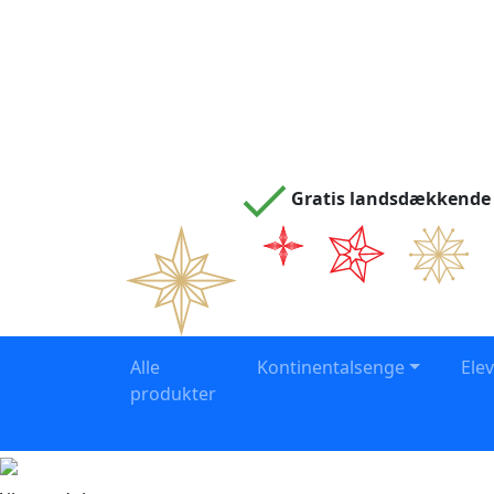
Gratis landsdækkende 
Alle
Kontinentalsenge
Ele
produkter