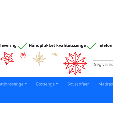
levering
Håndplukket kvalitetssenge
Telefon
Søg
efter:
vationssenge
Boxsenge
Sovesofaer
Madra