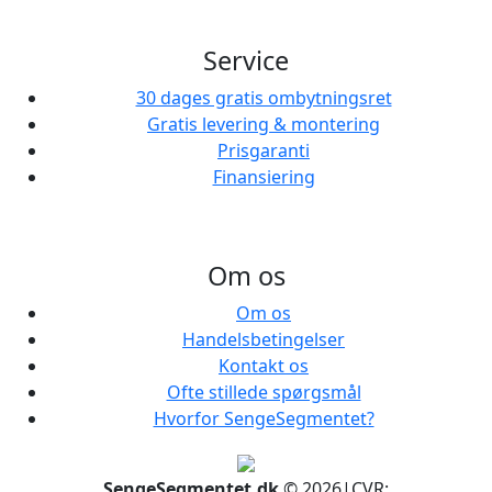
Service
30 dages gratis ombytningsret
Gratis levering & montering
Prisgaranti
Finansiering
Om os
Om os
Handelsbetingelser
Kontakt os
Ofte stillede spørgsmål
Hvorfor SengeSegmentet?
SengeSegmentet.dk
© 2026
|
CVR: