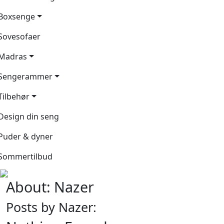
Boxsenge
Sovesofaer
Madras
Sengerammer
Tilbehør
Design din seng
Puder & dyner
Sommertilbud
About: Nazer
Posts by Nazer: