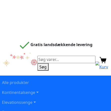
Gratis landsdækkende levering
Søg
efter:
Søg
Kurv
Alle produkter
Kontinentalsenge
Elevationssenge