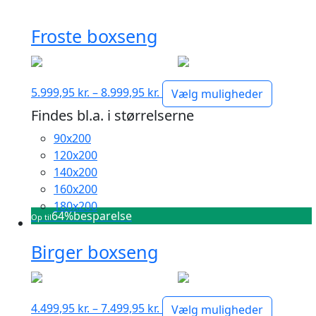
Froste boxseng
Prisinterval:
5.999,95
kr.
–
8.999,95
kr.
Vælg muligheder
5.999,95 kr.
Findes bl.a. i størrelserne
til
90x200
8.999,95 kr.
120x200
140x200
160x200
180x200
64%
besparelse
Op til
Birger boxseng
Prisinterval:
4.499,95
kr.
–
7.499,95
kr.
Vælg muligheder