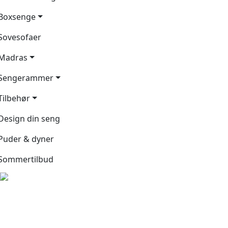
Boxsenge
Sovesofaer
Madras
Sengerammer
Tilbehør
Design din seng
Puder & dyner
Sommertilbud