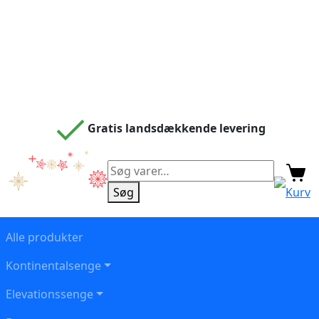
Gratis landsdækkende levering
Søg
efter:
Søg
Kurv
Alle produkter
Kontinentalsenge
Elevationssenge