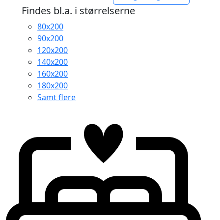
4.499,95 kr.
Findes bl.a. i størrelserne
til
80x200
7.499,95 kr.
90x200
120x200
140x200
160x200
180x200
Samt flere