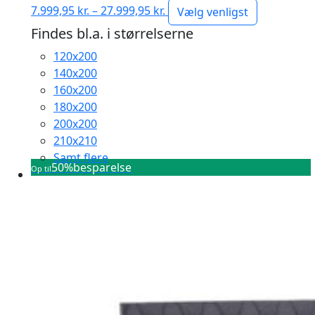
Prisinterval:
7.999,95
kr.
–
27.999,95
kr.
Vælg venligst
7.999,95 kr.
Findes bl.a. i størrelserne
til
120x200
27.999,95 kr.
140x200
160x200
180x200
200x200
210x210
Samt flere
50%
besparelse
Op til