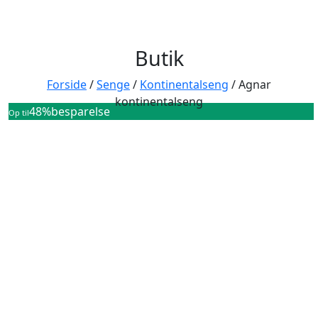
Butik
Forside
/
Senge
/
Kontinentalseng
/ Agnar
kontinentalseng
48%
besparelse
Op til