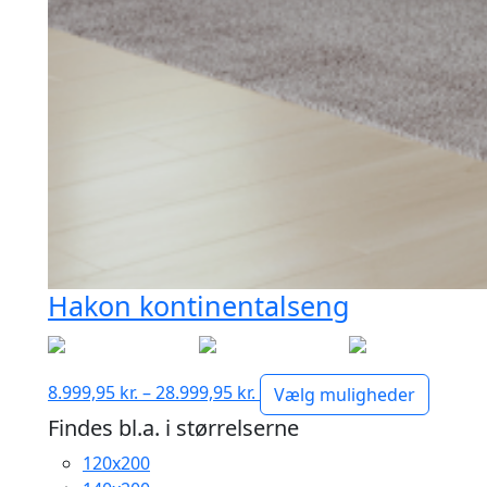
Hakon kontinentalseng
Prisinterval:
8.999,95
kr.
–
28.999,95
kr.
Vælg muligheder
8.999,95 kr.
Findes bl.a. i størrelserne
til
120x200
28.999,95 kr.