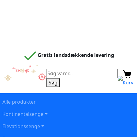
Gratis landsdækkende levering
Søg
efter:
Søg
Kurv
Alle produkter
Kontinentalsenge
Elevationssenge