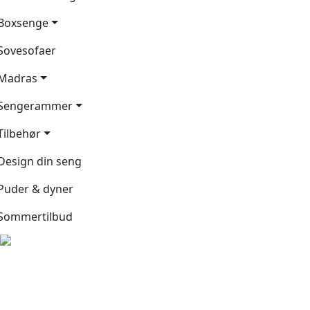
Boxsenge
Sovesofaer
Madras
Sengerammer
Tilbehør
Design din seng
Puder & dyner
Sommertilbud