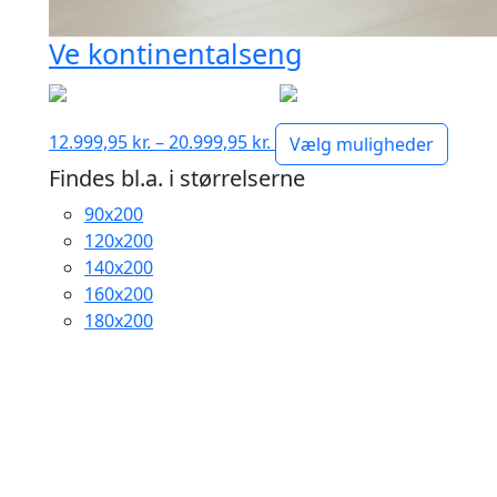
Ve kontinentalseng
Prisinterval:
12.999,95
kr.
–
20.999,95
kr.
Vælg muligheder
12.999,95 kr.
Findes bl.a. i størrelserne
til
90x200
20.999,95 kr.
120x200
140x200
160x200
180x200