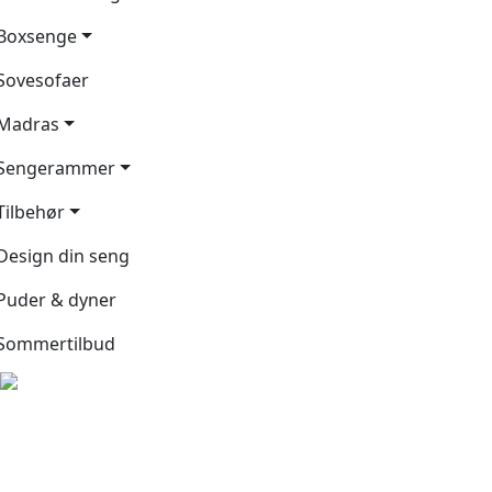
Boxsenge
Sovesofaer
Madras
Sengerammer
Tilbehør
Design din seng
Puder & dyner
Sommertilbud