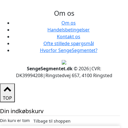
Om os
Om os
Handelsbetingelser
Kontakt os
Ofte stillede spørgsmål
Hvorfor SengeSegmentet?
SengeSegmentet.dk
© 2026
|
CVR:
DK39994208
|
Ringstedvej 657, 4100 Ringsted
TOP
Din indkøbskurv
Din kurv er tom
Tilbage til shoppen