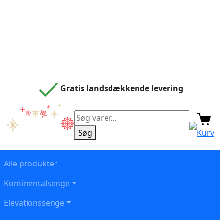
Gratis landsdækkende levering
Søg
efter:
Søg
Kurv
Alle produkter
Kontinentalsenge
Elevationssenge