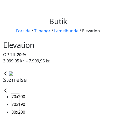
Butik
Forside
/
Tilbehør
/
Lamelbunde
/ Elevation
Elevation
OP TIL
20 %
Prisinterval:
3.999,95
kr.
–
7.999,95
kr.
3.999,95 kr.
til
Størrelse
7.999,95 kr.
70x200
70x190
80x200