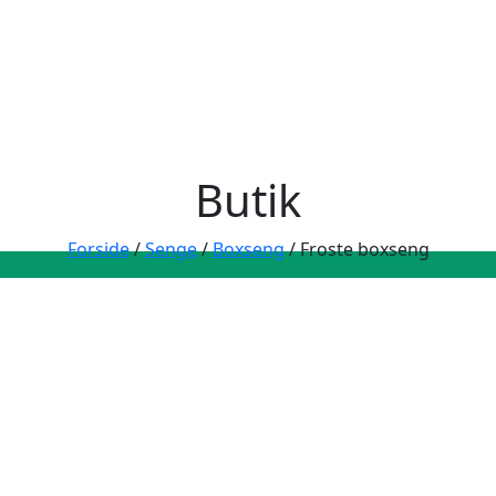
Butik
Forside
/
Senge
/
Boxseng
/ Froste boxseng