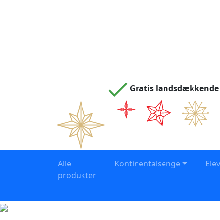
Gratis landsdækkende 
Alle
Kontinentalsenge
Ele
produkter