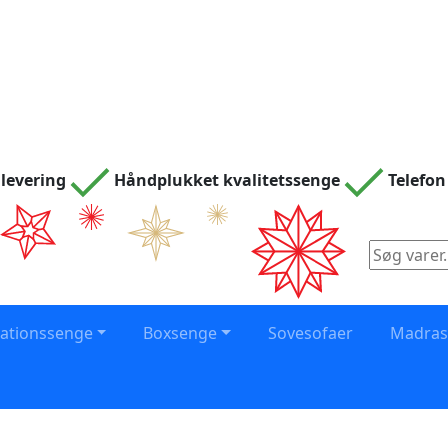
levering
Håndplukket kvalitetssenge
Telefon
Søg
efter:
vationssenge
Boxsenge
Sovesofaer
Madra