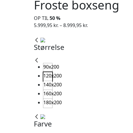
Froste boxseng
OP TIL
50 %
Prisinterval:
5.999,95
kr.
–
8.999,95
kr.
5.999,95 kr.
til
Størrelse
8.999,95 kr.
90x200
120x200
140x200
160x200
180x200
Farve