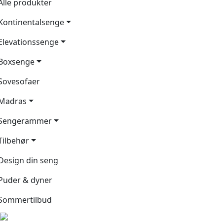
Alle produkter
Kontinentalsenge
Elevationssenge
Boxsenge
Sovesofaer
Madras
Sengerammer
Tilbehør
Design din seng
Puder & dyner
Sommertilbud