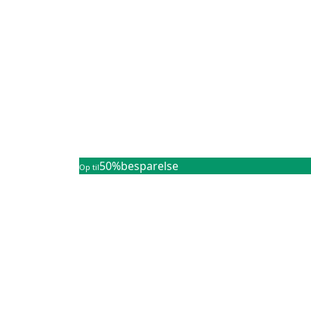
50%
besparelse
Op til