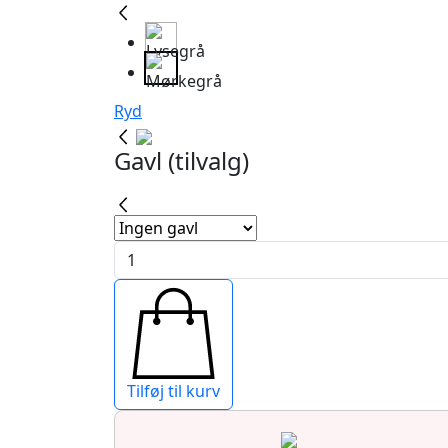
Ryd
Gavl (tilvalg)
Froste
boxseng
antal
Tilføj til kurv