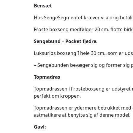
Bensæt
Hos SengeSegmentet kræver vi aldrig betali
Froste boxseng medfølger 20 cm. flotte bir
Sengebund – Pocket fjedre.
Luksuriøs boxseng I hele 30 cm., som er udsty
– Sengebunden bevæger sig og former sig p
Topmadras
Topmadrassen i Frosteboxseng er udstyret m
perfekt om kroppen.
Topmadrassen er ydermere betrukket med et 
astmatikere at benytte sig af denne model.
Gavl: