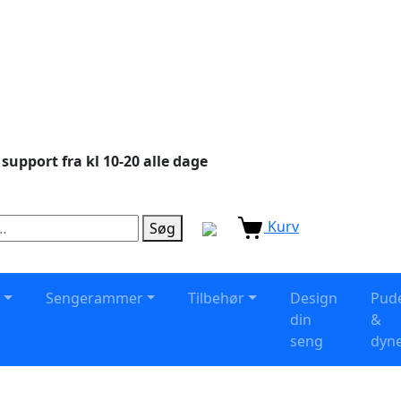
 support fra kl 10-20 alle dage
Kurv
Søg
s
Sengerammer
Tilbehør
Design
Pud
din
&
seng
dyn