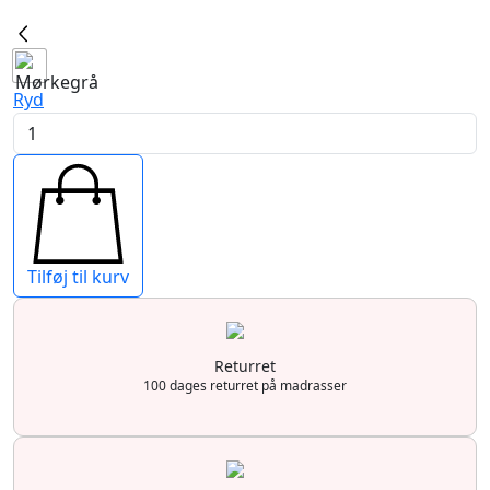
3.999,95 kr..
2.999,95 kr..
Ryd
Modi
sovesofa
antal
Tilføj til kurv
Returret
100 dages returret på madrasser