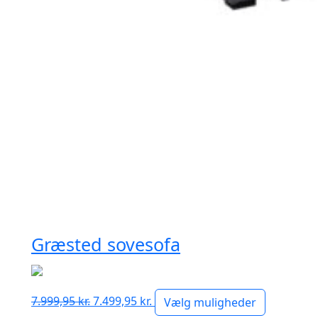
Græsted sovesofa
Den
Den
7.999,95
kr.
7.499,95
kr.
Vælg muligheder
oprindelige
aktuelle