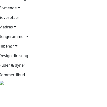
Boxsenge
Sovesofaer
Madras
Sengerammer
Tilbehør
Design din seng
Puder & dyner
Sommertilbud