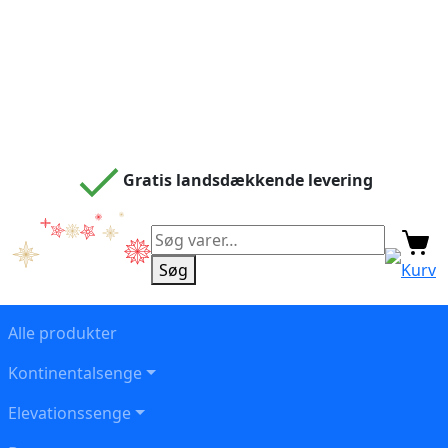
Gratis landsdækkende levering
Søg
efter:
Søg
Kurv
Alle produkter
Kontinentalsenge
Elevationssenge