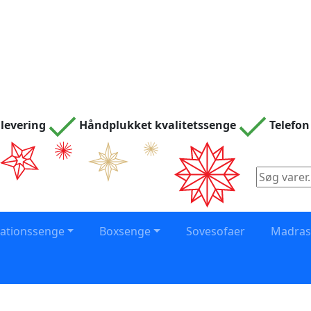
levering
Håndplukket kvalitetssenge
Telefon
Søg
efter:
vationssenge
Boxsenge
Sovesofaer
Madra