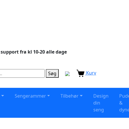
 support fra kl 10-20 alle dage
Kurv
Søg
s
Sengerammer
Tilbehør
Design
Pud
din
&
seng
dyn