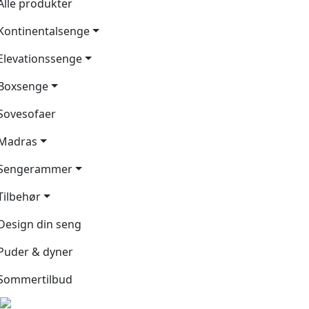
Alle produkter
Kontinentalsenge
Elevationssenge
Boxsenge
Sovesofaer
Madras
Sengerammer
Tilbehør
Design din seng
Puder & dyner
Sommertilbud