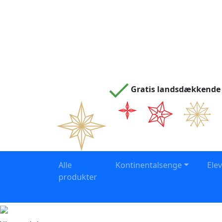
Gratis landsdækkende 
Alle
Kontinentalsenge
Ele
produkter