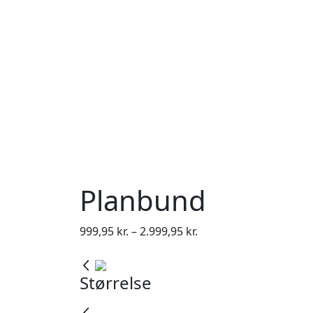
Planbund
Prisinterval:
999,95
kr.
–
2.999,95
kr.
999,95 kr.
til
Størrelse
2.999,95 kr.