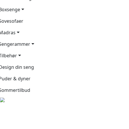
Boxsenge
Sovesofaer
Madras
Sengerammer
Tilbehør
Design din seng
Puder & dyner
Sommertilbud