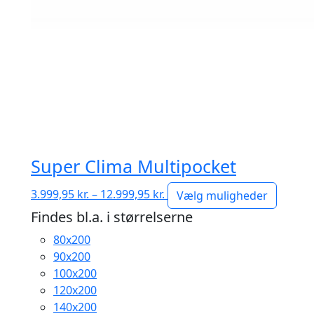
Super Clima Multipocket
Prisinterval:
3.999,95
kr.
–
12.999,95
kr.
Vælg muligheder
3.999,95 kr.
Findes bl.a. i størrelserne
til
80x200
12.999,95 kr.
90x200
100x200
120x200
140x200