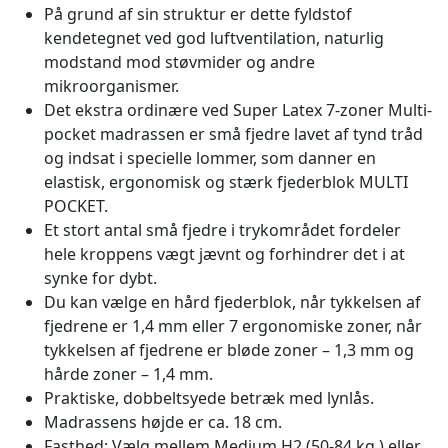
På grund af sin struktur er dette fyldstof
kendetegnet ved god luftventilation, naturlig
modstand mod støvmider og andre
mikroorganismer.
Det ekstra ordinære ved Super Latex 7-zoner Multi-
pocket madrassen er små fjedre lavet af tynd tråd
og indsat i specielle lommer, som danner en
elastisk, ergonomisk og stærk fjederblok MULTI
POCKET.
Et stort antal små fjedre i trykområdet fordeler
hele kroppens vægt jævnt og forhindrer det i at
synke for dybt.
Du kan vælge en hård fjederblok, når tykkelsen af ​​
fjedrene er 1,4 mm eller 7 ergonomiske zoner, når
tykkelsen af ​​fjedrene er bløde zoner – 1,3 mm og
hårde zoner – 1,4 mm.
Praktiske, dobbeltsyede betræk med lynlås.
Madrassens højde er ca. 18 cm.
Fasthed: Vælg mellem Medium H2 (50-84 kg.) eller