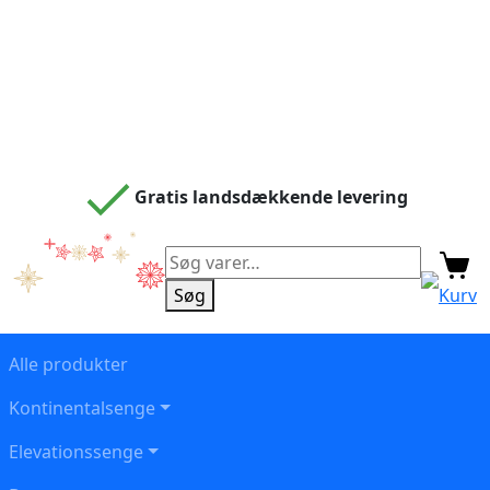
Gratis landsdækkende levering
Søg
efter:
Søg
Kurv
Alle produkter
Kontinentalsenge
Elevationssenge