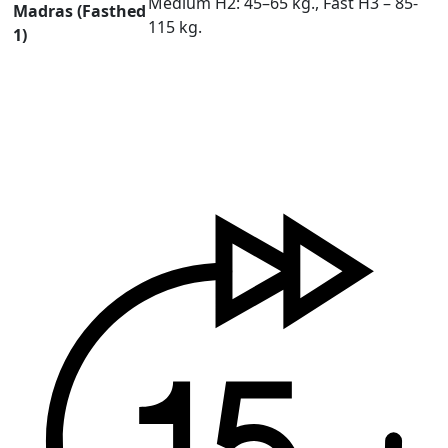
Medium H2: 45–65 kg., Fast H3 – 85-
Madras (Fasthed
115 kg.
1)