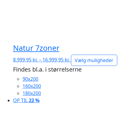
Natur 7zoner
Prisinterval:
8.999,95
kr.
–
16.999,95
kr.
Vælg muligheder
8.999,95 kr.
Findes bl.a. i størrelserne
til
90x200
16.999,95 kr.
160x200
180x200
OP TIL
22 %