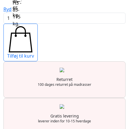
45–
H3 -
65
Ryd
85-
kg.
Super
115
Latex
kg.
7zoner
Multipocket
antal
Tilføj til kurv
Returret
100 dages returret på madrasser
Gratis levering
leverer inden for 10-15 hverdage