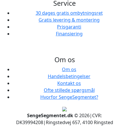
Service
30 dages gratis ombytningsret
Gratis levering & montering
Prisgaranti
Finansiering
Om os
Om os
Handelsbetingelser
Kontakt os
Ofte stillede spørgsmål
Hvorfor SengeSegmentet?
SengeSegmentet.dk
© 2026
|
CVR:
DK39994208
|
Ringstedvej 657, 4100 Ringsted