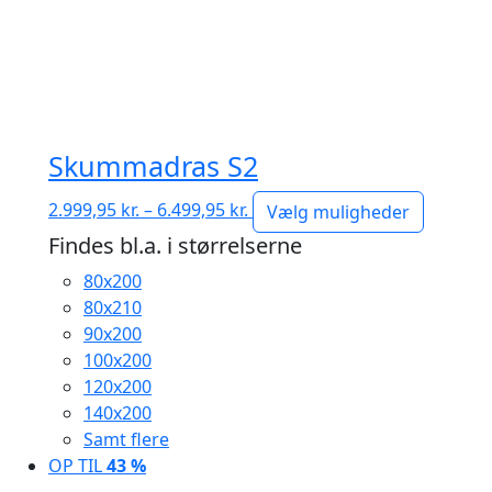
Skummadras S2
Prisinterval:
2.999,95
kr.
–
6.499,95
kr.
Vælg muligheder
2.999,95 kr.
Findes bl.a. i størrelserne
til
80x200
6.499,95 kr.
80x210
90x200
100x200
120x200
140x200
Samt flere
OP TIL
43 %