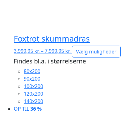
Foxtrot skummadras
Prisinterval:
3.999,95
kr.
–
7.999,95
kr.
Vælg muligheder
3.999,95 kr.
Findes bl.a. i størrelserne
til
80x200
7.999,95 kr.
90x200
100x200
120x200
140x200
OP TIL
36 %