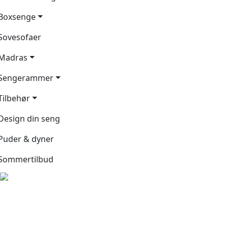
Boxsenge
Sovesofaer
Madras
Sengerammer
Tilbehør
Design din seng
Puder & dyner
Sommertilbud