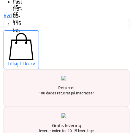
H2:
Fast
45–
H3 -
65
Ryd
85-
kg.
Super
115
Latex
kg.
7zoner
Multipocket
antal
Tilføj til kurv
Returret
100 dages returret på madrasser
Gratis levering
leverer inden for 10-15 hverdage