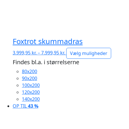
Foxtrot skummadras
Prisinterval:
3.999,95
kr.
–
7.999,95
kr.
Vælg muligheder
3.999,95 kr.
Findes bl.a. i størrelserne
til
80x200
7.999,95 kr.
90x200
100x200
120x200
140x200
OP TIL
43 %