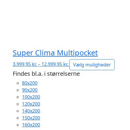
Super Clima Multipocket
Prisinterval:
3.999,95
kr.
–
12.999,95
kr.
Vælg muligheder
3.999,95 kr.
Findes bl.a. i størrelserne
til
80x200
12.999,95 kr.
90x200
100x200
120x200
140x200
150x200
160x200