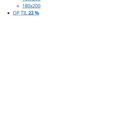
180x200
OP TIL
22 %