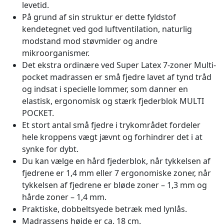
levetid.
På grund af sin struktur er dette fyldstof
kendetegnet ved god luftventilation, naturlig
modstand mod støvmider og andre
mikroorganismer.
Det ekstra ordinære ved Super Latex 7-zoner Multi-
pocket madrassen er små fjedre lavet af tynd tråd
og indsat i specielle lommer, som danner en
elastisk, ergonomisk og stærk fjederblok MULTI
POCKET.
Et stort antal små fjedre i trykområdet fordeler
hele kroppens vægt jævnt og forhindrer det i at
synke for dybt.
Du kan vælge en hård fjederblok, når tykkelsen af ​​
fjedrene er 1,4 mm eller 7 ergonomiske zoner, når
tykkelsen af ​​fjedrene er bløde zoner – 1,3 mm og
hårde zoner – 1,4 mm.
Praktiske, dobbeltsyede betræk med lynlås.
Madrassens højde er ca. 18 cm.