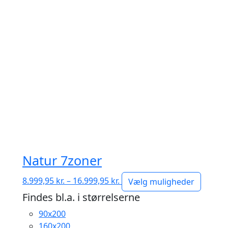
Natur 7zoner
Prisinterval:
8.999,95
kr.
–
16.999,95
kr.
Vælg muligheder
8.999,95 kr.
Findes bl.a. i størrelserne
til
90x200
16.999,95 kr.
160x200