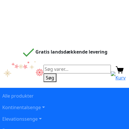
Gratis landsdækkende levering
Søg
efter:
Søg
Kurv
Alle produkter
Kontinentalsenge
Elevationssenge