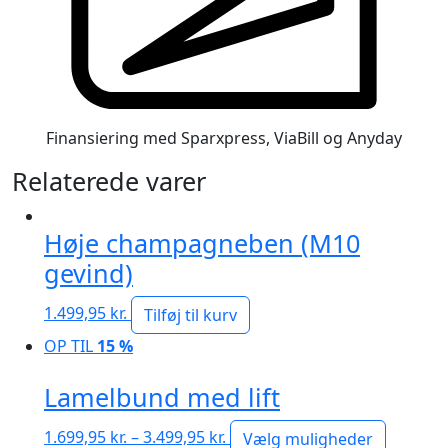
Finansiering med Sparxpress, ViaBill og Anyday
Relaterede varer
Høje champagneben (M10
gevind)
1.499,95
kr.
Tilføj til kurv
OP TIL
15 %
Lamelbund med lift
Prisinterval:
1.699,95
kr.
–
3.499,95
kr.
Vælg muligheder