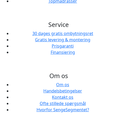
Topmadrasser
Service
30 dages gratis ombytningsret
Gratis levering & montering
Prisgaranti
Finansiering
Om os
Om os
Handelsbetingelser
Kontakt os
Ofte stillede spørgsmål
Hvorfor SengeSegmentet?