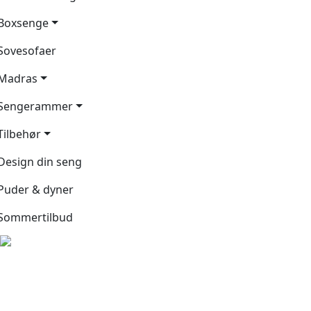
Boxsenge
Sovesofaer
Madras
Sengerammer
Tilbehør
Design din seng
Puder & dyner
Sommertilbud