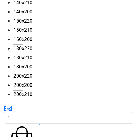
140x210
140x200
160x220
160x210
160x200
180x220
180x210
180x200
200x220
200x200
200x210
Ryd
Topmadras
koldskum
10cm