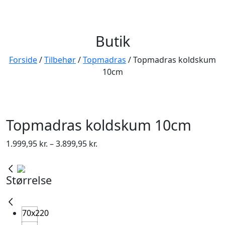
Butik
Forside
/
Tilbehør
/
Topmadras
/ Topmadras koldskum
10cm
Topmadras koldskum 10cm
Prisinterval:
1.999,95
kr.
–
3.899,95
kr.
1.999,95 kr.
til
Størrelse
3.899,95 kr.
70x220