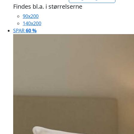
1.699,95 kr.
Findes bl.a. i størrelserne
til
90x200
3.499,95 kr.
140x200
SPAR
60 %