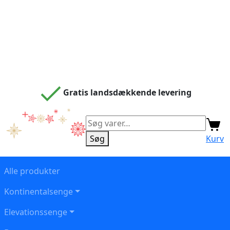
Gratis landsdækkende levering
Søg
efter:
Søg
Kurv
Alle produkter
Kontinentalsenge
Elevationssenge