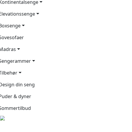
Kontinentalsenge
Elevationssenge
Boxsenge
Sovesofaer
Madras
Sengerammer
Tilbehør
Design din seng
Puder & dyner
Sommertilbud