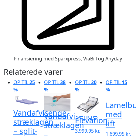
Finansiering med Sparxpress, ViaBill og Anyday
Relaterede varer
OP TIL
25
OP TIL
38
OP TIL
20
OP TIL
15
%
%
%
%
Lamelb
Vandafvisende
med
Vandafvisende
Elevation
stræklagen
lift
stræklagen
– split-
3.999,95
kr.
–
1.699,95
kr.