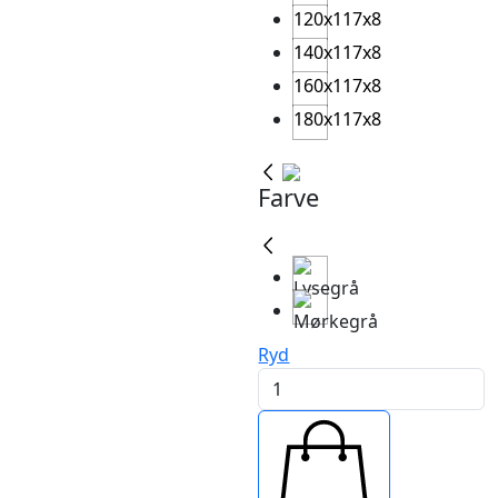
120x117x8
140x117x8
160x117x8
180x117x8
Farve
Ryd
Diamant
sengegavl
antal