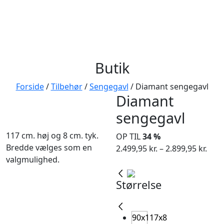
Butik
Forside
/
Tilbehør
/
Sengegavl
/ Diamant sengegavl
Diamant
sengegavl
117 cm. høj og 8 cm. tyk.
OP TIL
34 %
Bredde vælges som en
Pris
2.499,95
kr.
–
2.899,95
kr.
valgmulighed.
2.49
til
Størrelse
2.89
90x117x8