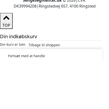
SengeSegmentet.dk
© 2026
|
CVR:
DK39994208
|
Ringstedvej 657, 4100 Ringsted
TOP
Din indkøbskurv
Din kurv er tom
Tilbage til shoppen
Fortsæt med at handle