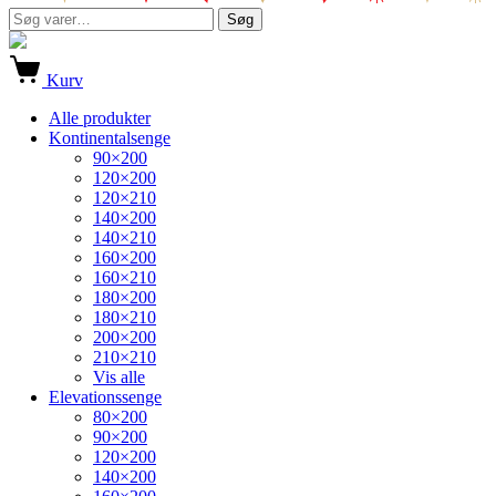
Søg
Søg
efter:
Kurv
Alle produkter
Kontinentalsenge
90×200
120×200
120×210
140×200
140×210
160×200
160×210
180×200
180×210
200×200
210×210
Vis alle
Elevationssenge
80×200
90×200
120×200
140×200