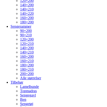
120×200
140×200
140×210
140×220
160×200
180×200
Sengerammer
90×200
90×210
120×200
120×210
140×200
140×210
160×200
160×210
180×200
180×210
200×200
Alle størrelser
Tilbehør
Lamelbunde
Topmadras
Sengegavl
Ben
Sengetøj