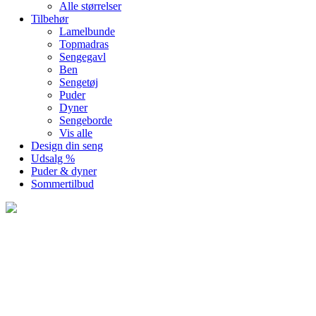
Alle størrelser
Tilbehør
Lamelbunde
Topmadras
Sengegavl
Ben
Sengetøj
Puder
Dyner
Sengeborde
Vis alle
Design din seng
Udsalg %
Puder & dyner
Sommertilbud