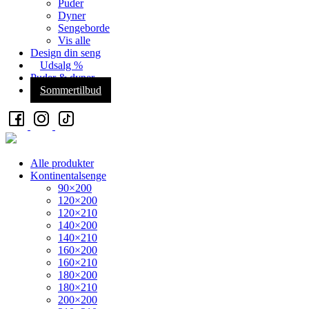
Puder
Dyner
Sengeborde
Vis alle
Design din seng
Udsalg %
Puder & dyner
Sommertilbud
Alle produkter
Kontinentalsenge
90×200
120×200
120×210
140×200
140×210
160×200
160×210
180×200
180×210
200×200