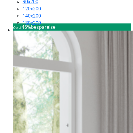
90x200
26.999,95 kr.
120x200
140x200
180x200
46%
besparelse
Op til