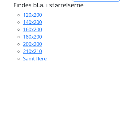
8.999,95 kr.
Findes bl.a. i størrelserne
til
120x200
18.999,95 kr.
140x200
160x200
180x200
200x200
210x210
Samt flere