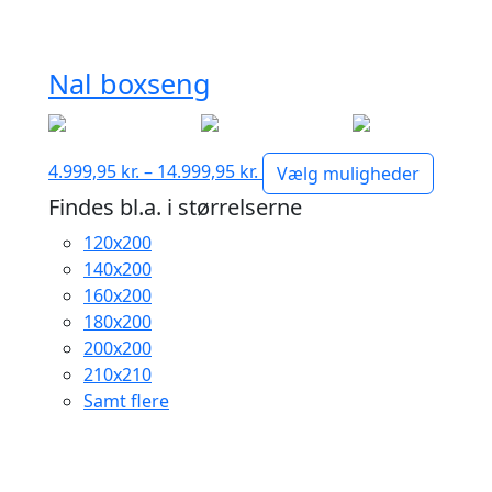
Nal boxseng
Prisinterval:
4.999,95
kr.
–
14.999,95
kr.
Vælg muligheder
4.999,95 kr.
Findes bl.a. i størrelserne
til
120x200
14.999,95 kr.
140x200
160x200
180x200
200x200
210x210
Samt flere