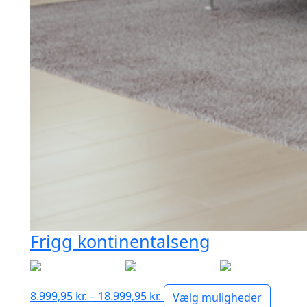
Frigg kontinentalseng
Prisinterval:
8.999,95
kr.
–
18.999,95
kr.
Vælg muligheder