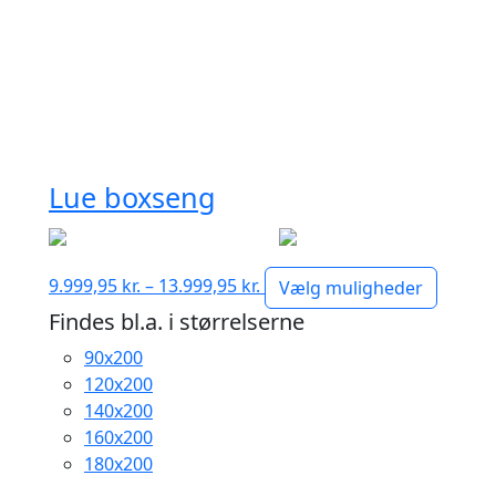
Lue boxseng
Prisinterval:
9.999,95
kr.
–
13.999,95
kr.
Vælg muligheder
9.999,95 kr.
Findes bl.a. i størrelserne
til
90x200
13.999,95 kr.
120x200
140x200
160x200
180x200