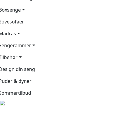
Boxsenge
Sovesofaer
Madras
Sengerammer
Tilbehør
Design din seng
Puder & dyner
Sommertilbud