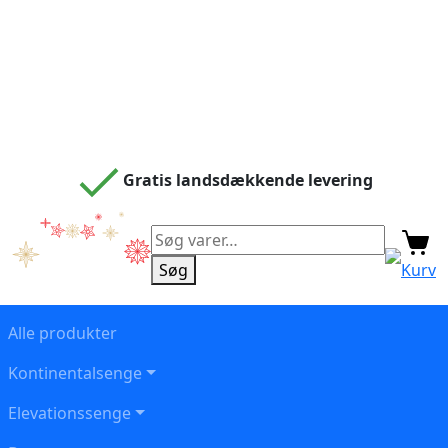
Gratis landsdækkende levering
Søg
efter:
Søg
Kurv
Alle produkter
Kontinentalsenge
Elevationssenge