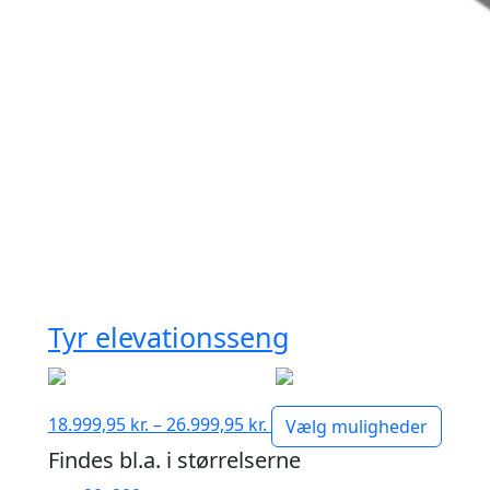
Tyr elevationsseng
Prisinterval:
18.999,95
kr.
–
26.999,95
kr.
Vælg muligheder
18.999,95 kr.
Findes bl.a. i størrelserne
til