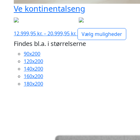
Ve kontinentalseng
Prisinterval:
12.999,95
kr.
–
20.999,95
kr.
Vælg muligheder
12.999,95 kr.
Findes bl.a. i størrelserne
til
90x200
20.999,95 kr.
120x200
140x200
160x200
180x200