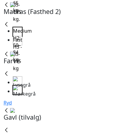
65
85-
kg.
Madras (Fasthed 2)
115
kg.
Medium
H2:
Fast
50–
H3 -
84
85-
kg.
Farve
115
kg
Ryd
Gavl (tilvalg)