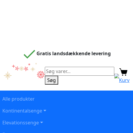
Gratis landsdækkende levering
Søg
efter:
Søg
Kurv
Alle produkter
Kontinentalsenge
Elevationssenge