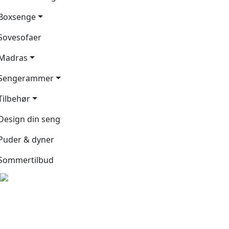
Boxsenge
Sovesofaer
Madras
Sengerammer
Tilbehør
Design din seng
Puder & dyner
Sommertilbud