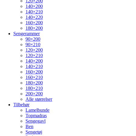
120×200
140×200
140×210
140×220
160×200
180×200
Sengerammer
90×200
90×210
120×200
120×210
140×200
140×210
160×200
160×210
180×200
180×210
200×200
Alle størrelser
Tilbehør
Lamelbunde
Topmadras
Sengegavl
Ben
Sengetøj