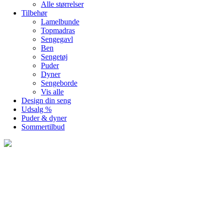
Alle størrelser
Tilbehør
Lamelbunde
Topmadras
Sengegavl
Ben
Sengetøj
Puder
Dyner
Sengeborde
Vis alle
Design din seng
Udsalg %
Puder & dyner
Sommertilbud