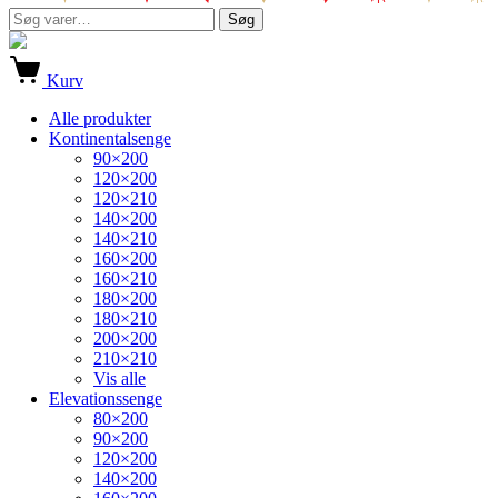
Søg
Søg
efter:
Kurv
Alle produkter
Kontinentalsenge
90×200
120×200
120×210
140×200
140×210
160×200
160×210
180×200
180×210
200×200
210×210
Vis alle
Elevationssenge
80×200
90×200
120×200
140×200