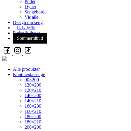
Puder
Dyner
Sengeborde
Vis alle
Design din seng
Udsalg %
Puder & dyner
Sommertilbud
Alle produkter
Kontinentalsenge
90×200
120×200
120×210
140×200
140×210
160×200
160×210
180×200
180×210
200×200