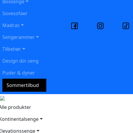
Boxsenge
Sovesofaer
Madras
Sengerammer
Tilbehør
Design din seng
Puder & dyner
Sommertilbud
Alle produkter
Kontinentalsenge
Elevationssenge