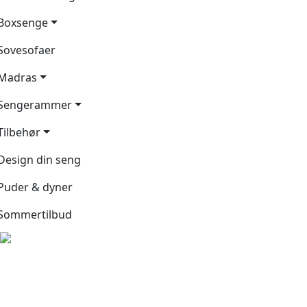
Boxsenge
Sovesofaer
Madras
Sengerammer
Tilbehør
Design din seng
Puder & dyner
Sommertilbud