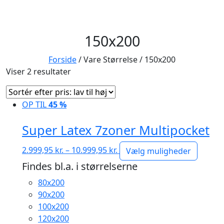
150x200
Forside
/ Vare Størrelse / 150x200
Sorteret
Viser 2 resultater
efter
pris:
OP TIL
45 %
lav
til
Super Latex 7zoner Multipocket
høj
Prisinterval:
2.999,95
kr.
–
10.999,95
kr.
Vælg muligheder
2.999,95 kr.
Findes bl.a. i størrelserne
til
80x200
10.999,95 kr.
90x200
100x200
120x200