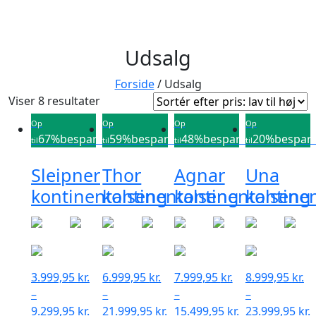
Udsalg
Forside
/ Udsalg
Sorteret
Viser 8 resultater
efter
Op
Op
Op
Op
pris:
67%
besparelse
59%
besparelse
48%
besparelse
20%
bespare
til
til
til
til
lav
til
Sleipner
Thor
Agnar
Una
høj
kontinentalseng
kontinentalseng
kontinentalseng
kontine
3.999,95
kr.
6.999,95
kr.
7.999,95
kr.
8.999,95
kr.
–
–
–
–
Prisinterval:
9.299,95
kr.
21.999,95
kr.
15.499,95
kr.
23.999,95
kr.