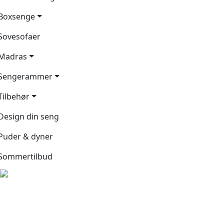
Boxsenge
Sovesofaer
Madras
Sengerammer
Tilbehør
Design din seng
Puder & dyner
Sommertilbud