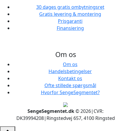
30 dages gratis ombytningsret
Gratis levering & montering
Prisgaranti
Finansiering
Om os
Om os
Handelsbetingelser
Kontakt os
Ofte stillede spørgsmål
Hvorfor SengeSegmentet?
SengeSegmentet.dk
© 2026
|
CVR:
DK39994208
|
Ringstedvej 657, 4100 Ringsted