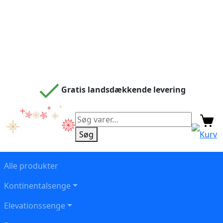
Gratis landsdækkende levering
Søg
efter:
Søg
Kurv
Alle produkter
Kontinentalsenge
Elevationssenge