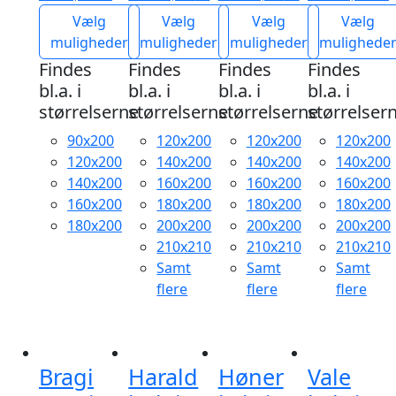
3.999,95 kr.
Prisinterval:
Prisinterval:
Prisinterval:
Vælg
Vælg
Vælg
Vælg
til
6.999,95 kr.
7.999,95 kr.
8.999,95 kr.
muligheder
muligheder
muligheder
mulighede
9.299,95 kr.
til
til
til
Findes
Findes
Findes
Findes
21.999,95 kr.
15.499,95 kr.
23.999,95 kr.
bl.a. i
bl.a. i
bl.a. i
bl.a. i
størrelserne
størrelserne
størrelserne
størrelser
90x200
120x200
120x200
120x200
120x200
140x200
140x200
140x200
140x200
160x200
160x200
160x200
160x200
180x200
180x200
180x200
180x200
200x200
200x200
200x200
210x210
210x210
210x210
Samt
Samt
Samt
flere
flere
flere
Bragi
Harald
Høner
Vale