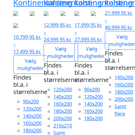
Kontinentalseng
kontinentalseng
kontinentalseng
kontine
21.999,95
kr.
–
12.999,95
kr.
17.999,95
kr.
40.999,95
kr.
–
–
Prisinterval:
Vælg
10.799,95
kr.
24.999,95
kr.
27.999,95
kr.
21.999,95 kr.
mulighede
–
Prisinterval:
Prisinterval:
Vælg
Vælg
til
17.499,95
kr.
Findes
12.999,95 kr.
17.999,95 kr.
muligheder
muligheder
40.999,95 kr.
Prisinterval:
bl.a. i
Vælg
til
til
Findes
Findes
10.799,95 kr.
størrelser
muligheder
24.999,95 kr.
27.999,95 kr.
bl.a. i
bl.a. i
til
Findes
140x200
størrelserne
størrelserne
17.499,95 kr.
bl.a. i
160x200
120x200
90x200
størrelserne
180x200
140x200
120x200
200x200
90x200
160x200
140x200
Samt
120x200
180x200
160x200
flere
140x200
200x200
180x200
160x200
210x210
180x200
Samt